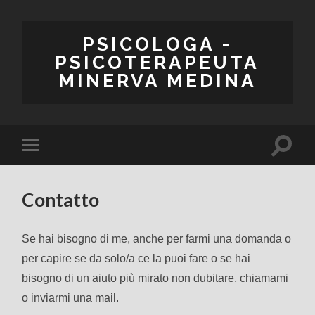
PSICOLOGA -
PSICOTERAPEUTA
MINERVA MEDINA
Contatto
Se hai bisogno di me, anche per farmi una domanda o
per capire se da solo/a ce la puoi fare o se hai
bisogno di un aiuto più mirato non dubitare, chiamami
o inviarmi una mail.